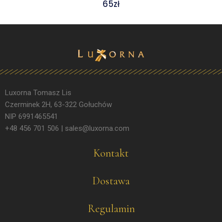
65
zł
Luxorna Tomasz Lis
Czerminek 2H, 63-322 Gołuchów
NIP 6991465541
+48 456 701 506 | sales@luxorna.com
Kontakt
Dostawa
Regulamin