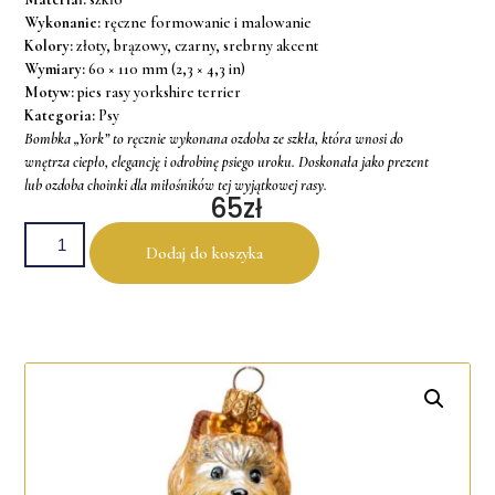
Wykonanie:
ręczne formowanie i malowanie
Kolory:
złoty, brązowy, czarny, srebrny akcent
Wymiary:
60 × 110 mm (2,3 × 4,3 in)
Motyw:
pies rasy yorkshire terrier
Kategoria:
Psy
Bombka „York” to ręcznie wykonana ozdoba ze szkła, która wnosi do
wnętrza ciepło, elegancję i odrobinę psiego uroku. Doskonała jako prezent
lub ozdoba choinki dla miłośników tej wyjątkowej rasy.
65
Zł
Dodaj do koszyka