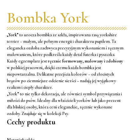
Bombka York
„York”
to urocza bombka ze szkła, inspirowana rasą yorkshire
terrier – małym, ale pełnym energii i charakteru pupilem. Ta
elegancka ozdoba zachwyca precyzyjnym wykonaniem i ręcznym
malowaniem, które podkreśla każdy detal futerka i pyszczka.
Każdy egzemplarz jest
ręcznie formowany, malowany i zdobiony
w polskiej pracowni, dzięki czemu każda bombka jest
niepowtarzalna. Delikatne przejścia kolorów – od złocistych
brązów po ciemniejsze odcienie sierści – nadają jej wyjątkowy
realizm i ciepły charakter.
„York” to nie tylko dekoracja, ale również symbol przywiązania i
miłości do psów. Idealny dla właścicieli yorków lub jako prezent
dla bliskiej osoby, która ceni eleganckie, ręcznie wykonane
ozdoby. Znajduje się w kolekcji
Psy
.
Cechy produktu
Materiał:
szkło