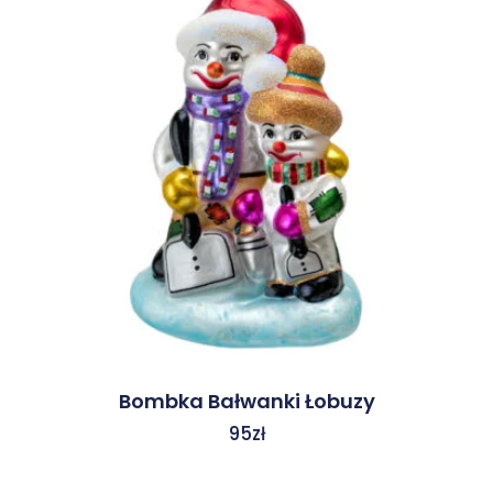
Bombka Bałwanki Łobuzy
95
zł