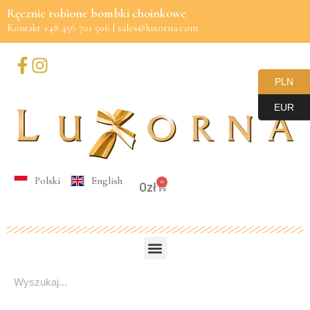
Ręcznie robione bombki choinkowe
Kontakt +48 456 701 506 | sales@luxorna.com
Przejdź
do
treści
PLN
EUR
Polski
English
0
0
zł