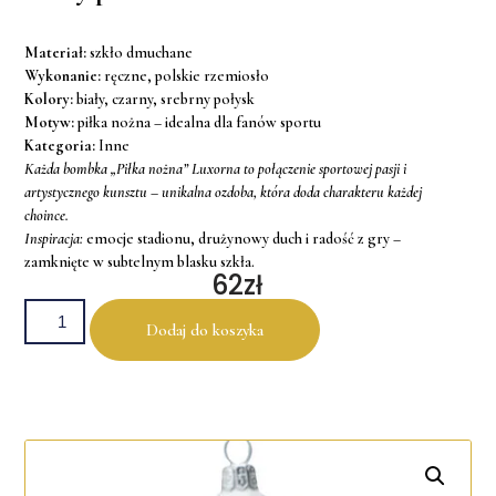
Materiał:
szkło dmuchane
Wykonanie:
ręczne, polskie rzemiosło
Kolory:
biały, czarny, srebrny połysk
Motyw:
piłka nożna – idealna dla fanów sportu
Kategoria:
Inne
Każda bombka „Piłka nożna” Luxorna to połączenie sportowej pasji i
artystycznego kunsztu – unikalna ozdoba, która doda charakteru każdej
choince.
Inspiracja:
emocje stadionu, drużynowy duch i radość z gry –
zamknięte w subtelnym blasku szkła.
62
Zł
Dodaj do koszyka