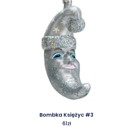
Bombka Księżyc #3
61
zł