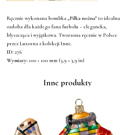
Ręcznie wykonana bombka
„Piłka nożna”
to idealna
ozdoba dla każdego fana futbolu – elegancka,
błyszcząca i wyjątkowa. Tworzona ręcznie w Polsce
przez Luxorna z kolekcji
Inne
.
ID:
276
Wymiary:
100 × 100 mm (3,9 × 3,9 in)
Inne produkty