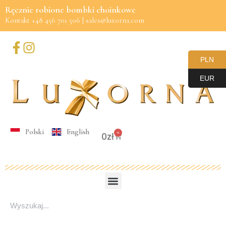
Ręcznie robione bombki choinkowe
Kontakt +48 456 701 506 | sales@luxorna.com
Przejdź
do
treści
PLN
EUR
Polski
English
0
0
zł