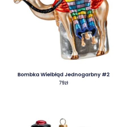
Bombka Wielbłąd Jednogarbny #2
79
zł