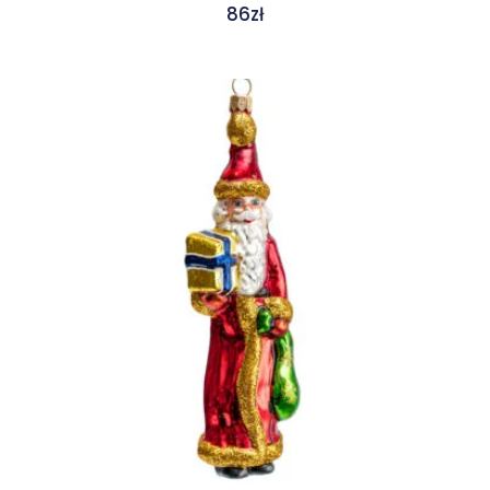
86
zł