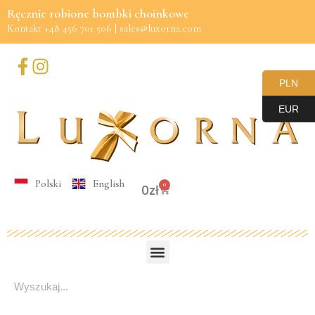
Ręcznie robione bombki choinkowe
Kontakt +48 456 701 506 | sales@luxorna.com
Przejdź
do
treści
PLN
EUR
Polski
English
0
0
zł