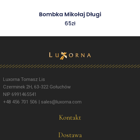
Bombka Mikołaj Długi
65
zł
Luxorna Tomasz Lis
Czerminek 2H, 63-322 Gołuchów
NIP 6991465541
+48 456 701 506 | sales@luxorna.com
Kontakt
Dostawa